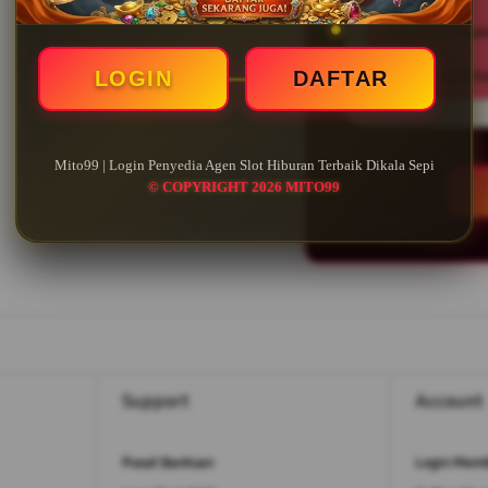
Minimal Depos
Minimal With
LOGIN
DAFTAR
Mito99 | Login Penyedia Agen Slot Hiburan Terbaik Dikala Sepi
© COPYRIGHT 2026 MITO99
Support
Account
Pusat Bantuan
Login Mem