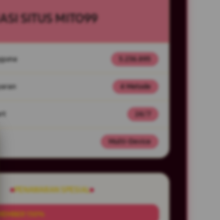
SI SITUS MITO99
gguna
5.236.895
yaran
4 Metode
rt
24/7
Multi-Device
PENAWARAN SPESIAL
MEMBER 150%